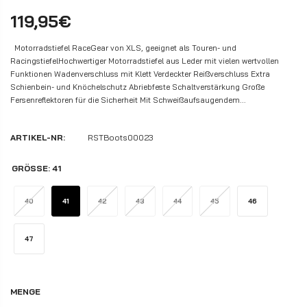
119,95€
Motorradstiefel RaceGear von XLS, geeignet als Touren- und
RacingstiefelHochwertiger Motorradstiefel aus Leder mit vielen wertvollen
Funktionen Wadenverschluss mit Klett Verdeckter Reißverschluss Extra
Schienbein- und Knöchelschutz Abriebfeste Schaltverstärkung Große
Fersenreflektoren für die Sicherheit Mit Schweißaufsaugendem...
ARTIKEL-NR:
RSTBoots00023
GRÖSSE:
41
40
41
42
43
44
45
46
47
MENGE