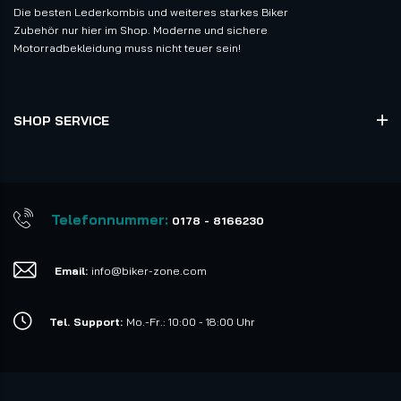
Die besten Lederkombis und weiteres starkes Biker
Zubehör nur hier im Shop. Moderne und sichere
Motorradbekleidung muss nicht teuer sein!
SHOP SERVICE
Telefonnummer:
0178 - 8166230
Email:
info@biker-zone.com
Tel. Support:
Mo.-Fr.: 10:00 - 18:00 Uhr