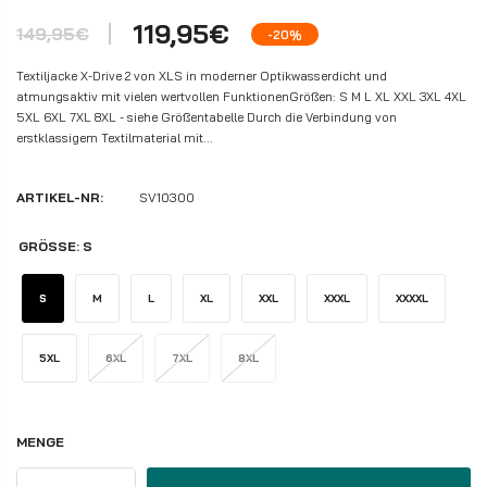
119,95€
149,95€
-20%
Textiljacke X-Drive 2 von XLS in moderner Optikwasserdicht und
atmungsaktiv mit vielen wertvollen FunktionenGrößen: S M L XL XXL 3XL 4XL
5XL 6XL 7XL 8XL - siehe Größentabelle Durch die Verbindung von
erstklassigem Textilmaterial mit...
ARTIKEL-NR:
SV10300
GRÖSSE:
S
S
M
L
XL
XXL
XXXL
XXXXL
5XL
6XL
7XL
8XL
MENGE