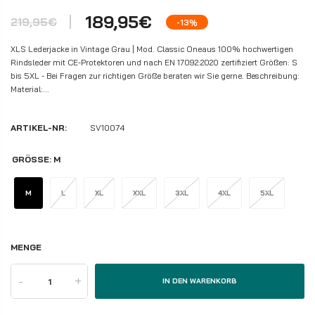
189,95€
219,95€
-13%
XLS Lederjacke in Vintage Grau | Mod. Classic Oneaus 100% hochwertigen
Rindsleder mit CE-Protektoren und nach EN 17092:2020 zertifiziert Größen: S
bis 5XL - Bei Fragen zur richtigen Größe beraten wir Sie gerne. Beschreibung:
Material:...
ARTIKEL-NR:
SV10074
GRÖSSE:
M
M
L
XL
XXL
3XL
4XL
5XL
MENGE
-
+
IN DEN WARENKORB