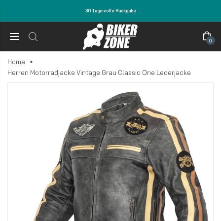
30 Tage volle Rückgabe
0
Home
Herren Motorradjacke Vintage Grau Classic One Lederjacke