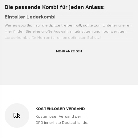
Die passende Kombi für jeden Anlass:
Einteiler Lederkombi
Wer es sportlich auf die Spitze treiben will, sollte zum Einteiler greifen.
Hier finden Sie eine große Auswahl an günstigen und hochwertigen
Lerderkombis für Herren für einen optimalen Schutz!
Zweiteiler Lederkombi
MEHR ANZEIGEN
Zweiteilige Lederkombis sind bei Motorradfahrern auf der Landstraße
sehr beliebt. Nach einem Ritt über die Hausstrecke erweisen sich die
abnehmbaren Jacken der Zweiteiler beim nächsten Stop im Eis-Café
als sehr praktisch.
Lederkombis in Langgrößen
Unsere Langgrößen in Top Passform, für die etwas Größeren unter
uns. Eine absolute Rarität auf dem Markt!
Kurzgrößen
KOSTENLOSER VERSAND
Kostenloser Versand per
Eine Kurzgröße entspricht der jeweiligen Konfektionsgröße. Das heißt,
DPD innerhalb Deutschlands.
dass die Kleidungsstücke in der Weite genauso geschnitten sind, wie
Kleidungsstücke in Normalgröße. Sie sind aber sie kürzer geschnitten
und passen damit auch kleineren Personen. Um die richtige Größe zu