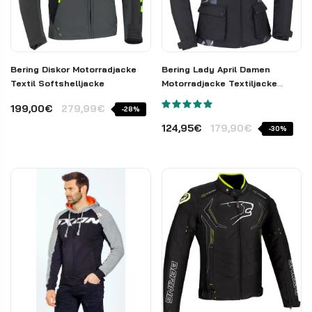
Bering Diskor Motorradjacke
Bering Lady April Damen
Textil Softshelljacke
Motorradjacke Textiljacke
Camouflage
199,00€
279,99€
-28%
124,95€
179,90€
-30%