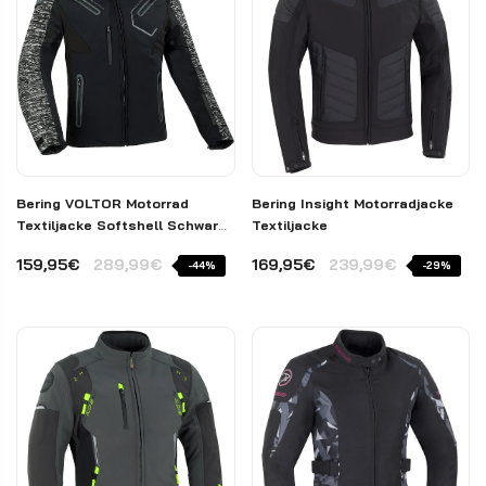
Bering VOLTOR Motorrad
Bering Insight Motorradjacke
Textiljacke Softshell Schwarz
Textiljacke
Grau Gr. L
159,95€
289,99€
169,95€
239,99€
-44%
-29%