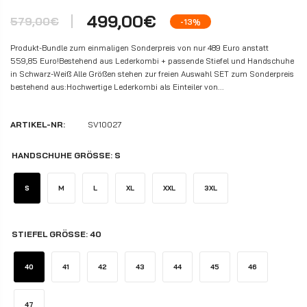
499,00€
579,00€
-13%
Produkt-Bundle zum einmaligen Sonderpreis von nur 489 Euro anstatt
559,85 Euro!Bestehend aus Lederkombi + passende Stiefel und Handschuhe
in Schwarz-Weiß Alle Größen stehen zur freien Auswahl SET zum Sonderpreis
bestehend aus:Hochwertige Lederkombi als Einteiler von...
ARTIKEL-NR:
SV10027
HANDSCHUHE GRÖSSE:
S
S
M
L
XL
XXL
3XL
STIEFEL GRÖSSE:
40
40
41
42
43
44
45
46
47