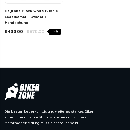
Daytona Black White Bundle
Lederkombi + Stiefel +
Handschuhe
$499.00
$579.00
-14%
Die besten Lederkombis und weiteres starkes Biker
Zubehör nur hier im Shop. Moderne und sichere
Motorradbekleidung muss nicht teuer sein!