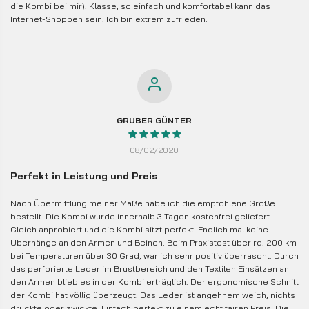
die Kombi bei mir). Klasse, so einfach und komfortabel kann das
Internet-Shoppen sein. Ich bin extrem zufrieden.
GRUBER GÜNTER
08/02/2020
Perfekt in Leistung und Preis
Nach Übermittlung meiner Maße habe ich die empfohlene Größe
bestellt. Die Kombi wurde innerhalb 3 Tagen kostenfrei geliefert.
Gleich anprobiert und die Kombi sitzt perfekt. Endlich mal keine
Überhänge an den Armen und Beinen. Beim Praxistest über rd. 200 km
bei Temperaturen über 30 Grad, war ich sehr positiv überrascht. Durch
das perforierte Leder im Brustbereich und den Textilen Einsätzen an
den Armen blieb es in der Kombi erträglich. Der ergonomische Schnitt
der Kombi hat völlig überzeugt. Das Leder ist angehnem weich, nichts
drückte oder zwickte. Einfach perfekt zu einem echt fairen Preis. Die