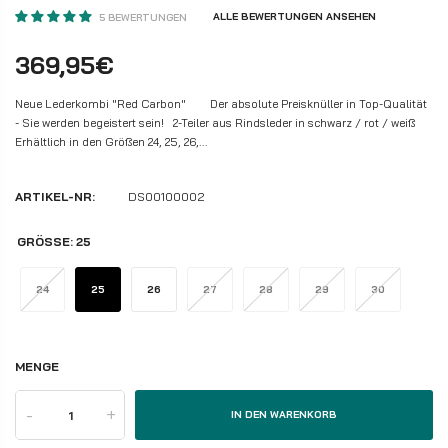
ALLE BEWERTUNGEN ANSEHEN
5 BEWERTUNGEN
369,95€
Neue Lederkombi "Red Carbon" Der absolute Preisknüller in Top-Qualität
- Sie werden begeistert sein! 2-Teiler aus Rindsleder in schwarz / rot / weiß
Erhältlich in den Größen 24, 25, 26,...
ARTIKEL-NR:
DS00100002
GRÖSSE:
25
24
25
26
27
28
29
30
MENGE
-
+
IN DEN WARENKORB