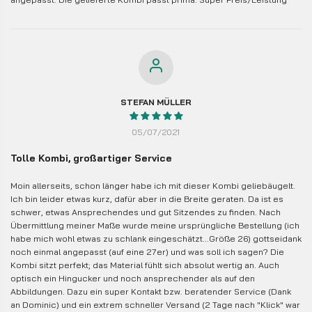
STEFAN MÜLLER
05/07/2021
Tolle Kombi, großartiger Service
Moin allerseits, schon länger habe ich mit dieser Kombi geliebäugelt.
Ich bin leider etwas kurz, dafür aber in die Breite geraten. Da ist es
schwer, etwas Ansprechendes und gut Sitzendes zu finden. Nach
Übermittlung meiner Maße wurde meine ursprüngliche Bestellung (ich
habe mich wohl etwas zu schlank eingeschätzt...Größe 26) gottseidank
noch einmal angepasst (auf eine 27er) und was soll ich sagen? Die
Kombi sitzt perfekt; das Material fühlt sich absolut wertig an. Auch
optisch ein Hingucker und noch ansprechender als auf den
Abbildungen. Dazu ein super Kontakt bzw. beratender Service (Dank
an Dominic) und ein extrem schneller Versand (2 Tage nach "Klick" war