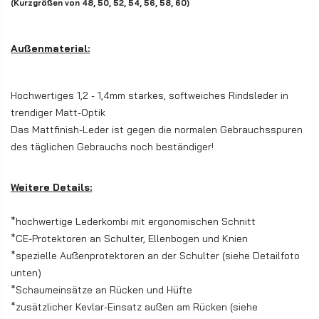
(Kurzgrößen von 48, 50, 52, 54, 56, 58, 60)
Außenmaterial:
Hochwertiges 1,2 - 1,4mm starkes, softweiches Rindsleder in
trendiger Matt-Optik
Das Mattfinish-Leder ist gegen die normalen Gebrauchsspuren
des täglichen Gebrauchs noch beständiger!
Weitere Details:
*hochwertige Lederkombi mit ergonomischen Schnitt
*CE-Protektoren an Schulter, Ellenbogen und Knien
*spezielle Außenprotektoren an der Schulter (siehe Detailfoto
unten)
*Schaumeinsätze an Rücken und Hüfte
*zusätzlicher Kevlar-Einsatz außen am Rücken (siehe