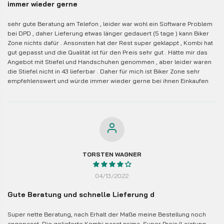
immer wieder gerne
sehr gute Beratung am Telefon , leider war wohl ein Software Problem
bei DPD , daher Lieferung etwas länger gedauert (5 tage ) kann Biker
Zone nichts dafür . Ansonsten hat der Rest super geklappt , Kombi hat
gut gepasst und die Qualität ist für den Preis sehr gut . Hätte mir das
Angebot mit Stiefel und Handschuhen genommen , aber leider waren
die Stiefel nicht in 43 lieferbar . Daher für mich ist Biker Zone sehr
empfehlenswert und würde immer wieder gerne bei ihnen Einkaufen
TORSTEN WAGNER
04/13/2022
Gute Beratung und schnelle Lieferung d
Super nette Beratung, nach Erhalt der Maße meine Bestellung noch
angepasst. Die gelieferte Kombi passt prima. Super Preis/Leistung